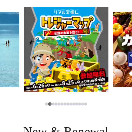
ニュース
한국어
レストラン・カフェ
ภาษาไทย
TAX FREE
日本語
PARCOメンバーズ
JP
2
1
3
4
5
6
7
8
9
10
11
12
13
14
New & Renewal