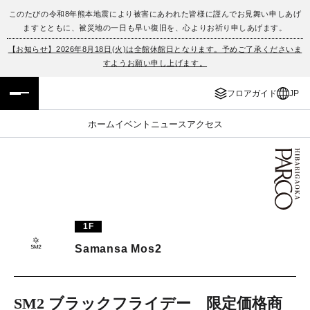
このたびの令和8年熊本地震により被害にあわれた皆様に謹んでお見舞い申しあげ
ますとともに、被災地の一日も早い復旧を、心よりお祈り申しあげます。
フロアガイド
ENGLISH
【お知らせ】2026年8月18日(火)は全館休館日となります。予めご了承くださいま
すようお願い申し上げます。
施設案内・アクセス
繁体字
フロアガイド
JP
イベント・ポップアップ
簡体字
ホーム
イベント
ニュース
アクセス
ニュース
한국어
レストラン・カフェ
ภาษาไทย
TAX FREE
日本語
1F
Samansa Mos2
PARCOメンバーズ
JP
SM2 ブラックフライデー 限定価格商