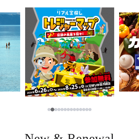
ニュース
한국어
レストラン・カフェ
ภาษาไทย
TAX FREE
日本語
PARCOメンバーズ
JP
2
1
3
4
5
6
7
8
9
10
11
12
13
14
New & Renewal