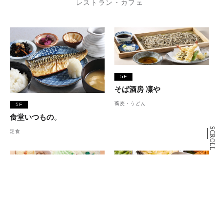
レストラン・カフェ
5F
そば酒房 凜や
蕎麦・うどん
5F
食堂いつもの。
SCROLL
定食
1F
5F
サーティワンアイスクリー
ローカルインディア