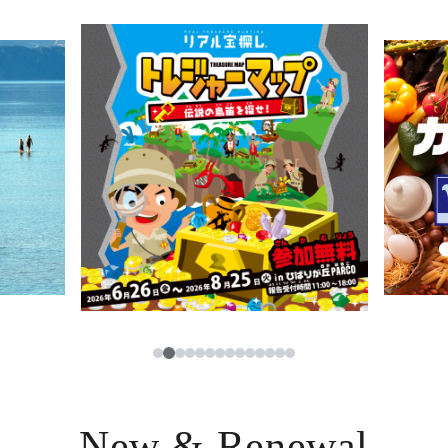
ニュース
한국어
レストラン・カフェ
ภาษาไทย
TAX FREE
日本語
PARCOメンバーズ
JP
2
1
3
4
5
6
7
8
9
10
11
12
13
14
New & Renewal