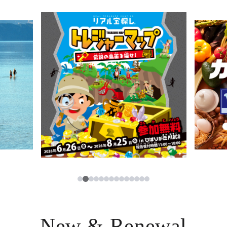
ニュース
한국어
レストラン・カフェ
ภาษาไทย
TAX FREE
日本語
PARCOメンバーズ
JP
2
1
3
4
5
6
7
8
9
10
11
12
13
14
New & Renewal