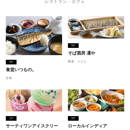
レストラン・カフェ
5F
そば酒房 凜や
蕎麦・うどん
5F
食堂いつもの。
定食
1F
5F
サーティワンアイスクリー
ローカルインディア