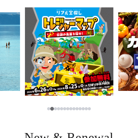
ニュース
한국어
レストラン・カフェ
ภาษาไทย
TAX FREE
日本語
PARCOメンバーズ
JP
2
1
3
4
5
6
7
8
9
10
11
12
13
14
New & Renewal