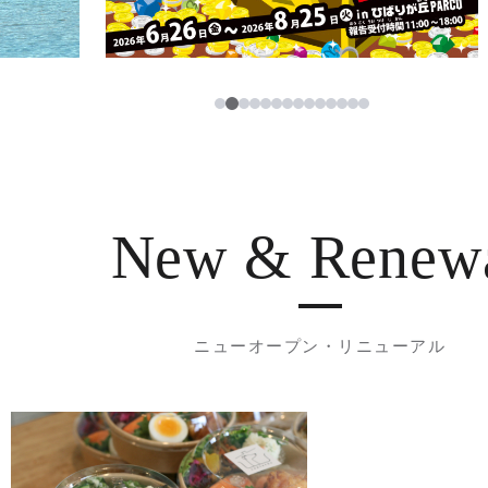
2
1
3
4
5
6
7
8
9
10
11
12
13
14
New & Renew
ニューオープン・リニューアル