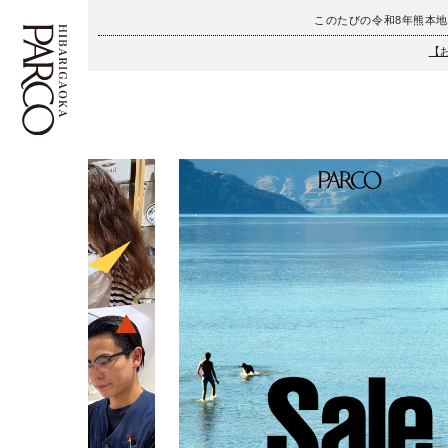
このたびの令和8年熊本
【
フロアガイド
ENGLISH
施設案内・アクセス
繁体字
イベント・ポップアップ
簡体字
ニュース
한국어
レストラン・カフェ
ภาษาไทย
TAX FREE
日本語