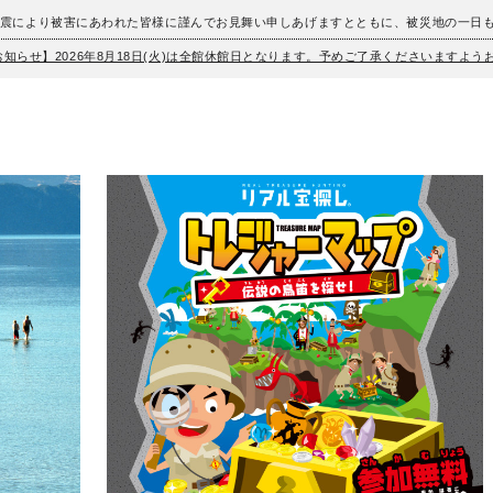
地震により被害にあわれた皆様に謹んでお見舞い申しあげますとともに、被災地の一日
お知らせ】2026年8月18日(火)は全館休館日となります。予めご了承くださいますよ