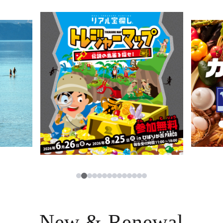
ニュース
한국어
レストラン・カフェ
ภาษาไทย
TAX FREE
日本語
PARCOメンバーズ
JP
2
1
3
4
5
6
7
8
9
10
11
12
13
14
New & Renewal