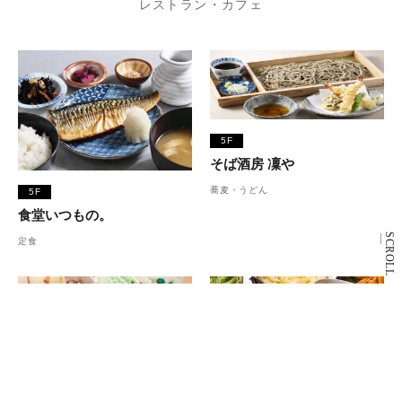
レストラン・カフェ
5F
そば酒房 凜や
蕎麦・うどん
5F
食堂いつもの。
SCROLL
定食
1F
5F
サーティワンアイスクリー
ローカルインディア