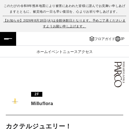
このたびの令和8年熊本地震により被害にあわれた皆様に謹んでお見舞い申しあげ
ますとともに、被災地の一日も早い復旧を、心よりお祈り申しあげます。
フロアガイド
ENGLISH
【お知らせ】2026年8月18日(火)は全館休館日となります。予めご了承くださいま
すようお願い申し上げます。
施設案内・アクセス
繁体字
フロアガイド
JP
イベント・ポップアップ
簡体字
ホーム
イベント
ニュース
アクセス
ニュース
한국어
レストラン・カフェ
ภาษาไทย
TAX FREE
日本語
2F
Milluflora
PARCOメンバーズ
JP
カクテルジュエリー！