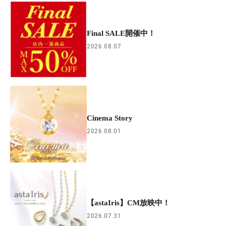
Final SALE開催中！
2026.08.07
Cinema Story
2026.08.01
【astaIris】CM放映中！
2026.07.31