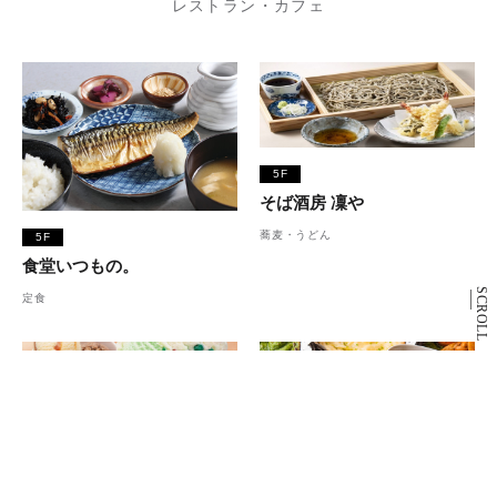
レストラン・カフェ
5F
そば酒房 凜や
蕎麦・うどん
5F
食堂いつもの。
SCROLL
定食
1F
5F
サーティワンアイスクリー
ローカルインディア