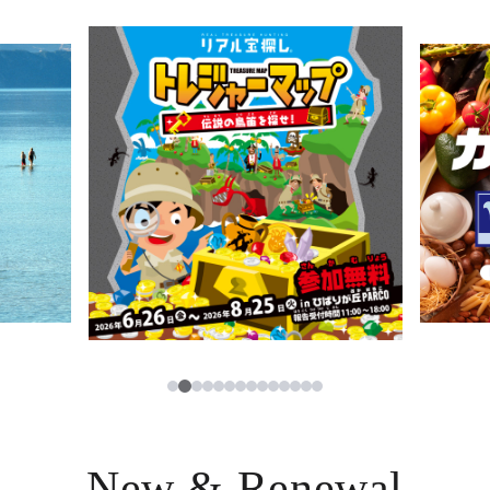
ニュース
한국어
レストラン・カフェ
ภาษาไทย
TAX FREE
日本語
PARCOメンバーズ
JP
2
1
3
4
5
6
7
8
9
10
11
12
13
14
New & Renewal