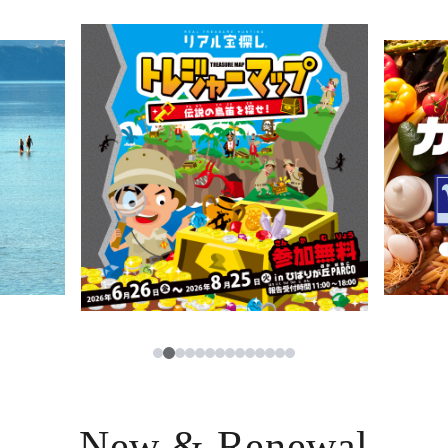
ニュース
한국어
レストラン・カフェ
ภาษาไทย
TAX FREE
日本語
PARCOメンバーズ
JP
3
1
2
4
5
6
7
8
9
10
11
12
13
14
New & Renewal