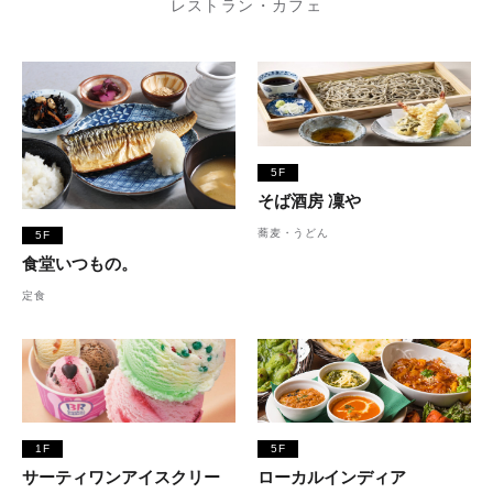
レストラン・カフェ
5F
そば酒房 凜や
蕎麦・うどん
5F
食堂いつもの。
定食
1F
5F
サーティワンアイスクリー
ローカルインディア