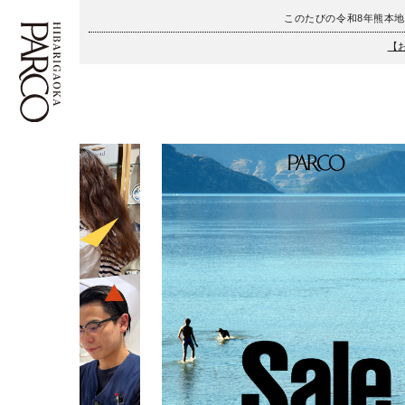
このたびの令和8年熊本
【
フロアガイド
ENGLISH
施設案内・アクセス
繁体字
イベント・ポップアップ
簡体字
ニュース
한국어
レストラン・カフェ
ภาษาไทย
TAX FREE
日本語