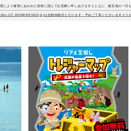
地震により被害にあわれた皆様に謹んでお見舞い申しあげますとともに、被災地の一日
お知らせ】2026年8月18日(火)は全館休館日となります。予めご了承くださいますよ