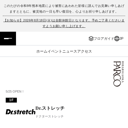
このたびの令和8年熊本地震により被害にあわれた皆様に謹んでお見舞い申しあげ
ますとともに、被災地の一日も早い復旧を、心よりお祈り申しあげます。
フロアガイド
ENGLISH
【お知らせ】2026年8月18日(火)は全館休館日となります。予めご了承くださいま
すようお願い申し上げます。
施設案内・アクセス
繁体字
フロアガイド
JP
イベント・ポップアップ
簡体字
ホーム
イベント
ニュース
アクセス
ニュース
한국어
レストラン・カフェ
ภาษาไทย
TAX FREE
日本語
5/25 OPEN！
1F
PARCOメンバーズ
Dr.ストレッチ
ドクターストレッチ
JP