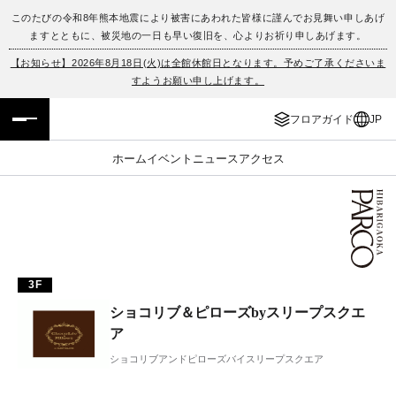
このたびの令和8年熊本地震により被害にあわれた皆様に謹んでお見舞い申しあげ
ますとともに、被災地の一日も早い復旧を、心よりお祈り申しあげます。
フロアガイド
ENGLISH
【お知らせ】2026年8月18日(火)は全館休館日となります。予めご了承くださいま
すようお願い申し上げます。
施設案内・アクセス
繁体字
フロアガイド
JP
イベント・ポップアップ
簡体字
ホーム
イベント
ニュース
アクセス
ニュース
한국어
レストラン・カフェ
ภาษาไทย
TAX FREE
日本語
3F
ショコリブ＆ピローズbyスリープスクエ
PARCOメンバーズ
ア
ショコリブアンドピローズバイスリープスクエア
JP