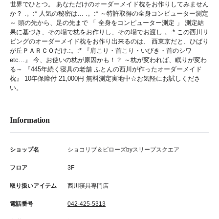
世界でひとつ。 あなただけのオーダーメイド枕をお作りしてみません
か？ .。:* 人気の秘密は… .。:* ～特許取得の全身コンピューター測定
～ 頭の先から、足の先まで 「 全身をコンピューター測定 」 測定結
果に基づき、その場で枕をお作りし、その場でお渡し.。:* この西川リ
ビングのオーダーメイド枕をお作り出来るのは、 西東京だと、ひばり
が丘ＰＡＲＣＯだけ.:。:* 『肩こり・首こり・いびき・首のシワ
etc…』 今、お使いの枕が原因かも！？ ～枕が変われば、眠りが変わ
る～ 『445年続く寝具の老舗 ふとんの西川が作ったオーダーメイド
枕』 10年保障付 21,000円 無料測定実地中☆お気軽にお試しくださ
い。
Information
ショップ名
ショコリブ＆ピローズbyスリープスクエア
フロア
3F
取り扱いアイテム
西川寝具専門店
電話番号
042-425-5313