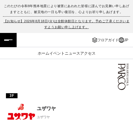
このたびの令和8年熊本地震により被害にあわれた皆様に謹んでお見舞い申しあげ
ますとともに、被災地の一日も早い復旧を、心よりお祈り申しあげます。
フロアガイド
ENGLISH
【お知らせ】2026年8月18日(火)は全館休館日となります。予めご了承くださいま
すようお願い申し上げます。
施設案内・アクセス
繁体字
フロアガイド
JP
イベント・ポップアップ
簡体字
ホーム
イベント
ニュース
アクセス
ニュース
한국어
レストラン・カフェ
ภาษาไทย
TAX FREE
日本語
3F
ユザワヤ
PARCOメンバーズ
ユザワヤ
JP