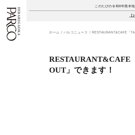
このたびの令和8年熊本
【
ホーム
パルコニュース
RESTAURANT&CAFE「
フロアガイド
ENGLISH
RESTAURANT&CAFE
施設案内・アクセス
繁体字
OUT」できます！
イベント・ポップアップ
簡体字
ニュース
한국어
レストラン・カフェ
ภาษาไทย
TAX FREE
日本語