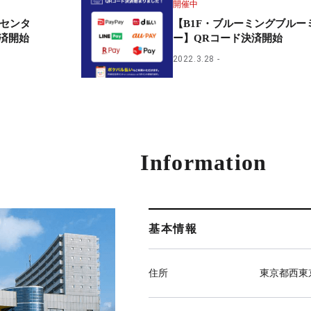
開催中
スセンタ
【B1F・ブルーミングブルー
済開始
ー】QRコード決済開始
2022.3.28
Information
基本情報
住所
東京都西東京