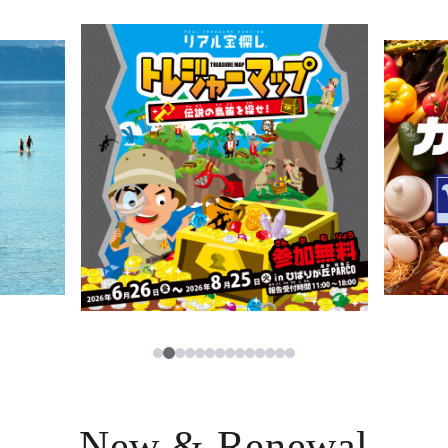
ニュース
한국어
レストラン・カフェ
ภาษาไทย
TAX FREE
日本語
PARCOメンバーズ
JP
2
1
3
4
5
6
7
8
9
10
11
12
13
14
New & Renewal